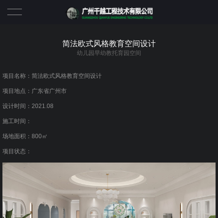
首页
简法欧式风格教育空间设计
幼儿园早幼教托育园空间
关于
项目名称：简法欧式风格教育空间设计
关于千越
项目
项目地点：广东省广州市
设计时间：2021.08
服务
幼儿园早幼教托育园空间
新闻
施工时间：
团队
商业中心餐饮娱乐空间
服务
场地面积：800㎡
项目状态：
加入我们
书店与办公室空间
团队
展览展厅公共服务空间