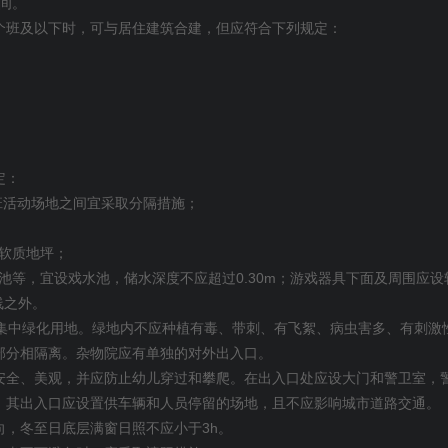
间。
个班及以下时，可与居住建筑合建，但应符合下列规定：
定：
班活动场地之间宜采取分隔措施；
软质地坪；
0.30m
池等，宜设戏水池，储水深度不应超过
；游戏器具下面及周围应设
线之外。
集中绿化用地。绿地内不应种植有毒、带刺、有飞絮、病虫害多、有刺激
部分相隔离。杂物院应有单独的对外出入口。
安全、美观，并应防止幼儿穿过和攀爬。在出入口处应设大门和警卫室，
；其出入口应设置供车辆和人员停留的场地，且不应影响城市道路交通。
3h
向，冬至日底层满窗日照不应小于
。