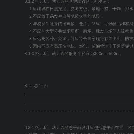
3.1.2
托儿所、幼儿园的基地应符合下列规定：
1
应建设在日照充足、交通方便、场地平整、干燥、排水
2
不应置于易发生自然地质灾害的地段；
3
与易发生危险的建筑物、仓库、储罐、可燃物品和材料
4
不应与大型公共娱乐场所、商场、批发市场等人流密集
5
应远离各种污染源，并应符合国家现行有关卫生、防护
6
园内不应有高压输电线、燃气、输油管道主干道等穿过
3.1.3
300m
500m
托儿所、幼儿园的服务半径宜为
～
。
3.2
总平面
3.2.1
托儿所、幼儿园的总平面设计应包括总平面布置、竖