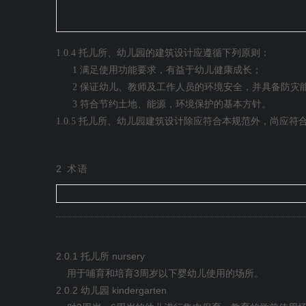
1.0.4 托儿所、幼儿园的建筑设计应遵循下列原则：
1 满足使用功能要求，有益于幼儿健康成长；
2 保证幼儿、教师及工作人员的环境安全，并具备防灾
3 符合节约土地、能源，环境保护的基本方针。
1.0.5 托儿所、幼儿园建筑设计除应符合本规范外，尚应
2
术语
2.0.1
nursery
托儿所
3
用于哺育和培育
周岁以下婴幼儿使用的场所。
2.0.2
kindergarten
幼儿园