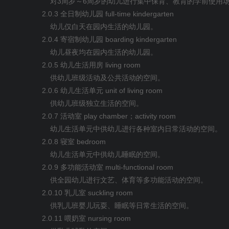
3
6
对
周岁～
周岁的幼儿进行集中保育、教育的学前使用
2.0.3
full-time kindergarten
全日制幼儿园
幼儿仅白天在园内生活的幼儿园。
2.0.4
boarding kindergarten
寄宿制幼儿园
幼儿昼夜均在园内生活的幼儿园。
2.0.5
living room
幼儿生活用房
供幼儿班级活动及公共活动的空间。
2.0.6
unit of living room
幼儿生活单元
供幼儿班级独立生活的空间。
2.0.7
play chamber
activity room
活动室
；
幼儿生活单元中供幼儿进行各种室内日常活动的空间。
2.0.8
bedroom
寝室
幼儿生活单元中供幼儿睡眠的空间。
2.0.9
multi-functional room
多功能活动室
供全园幼儿进行文艺、体育等多功能活动的空间。
2.0.10
suckling room
乳儿室
供乳儿班婴儿玩耍、睡眠等日常生活的空间。
2.0.11
nursing room
喂奶室