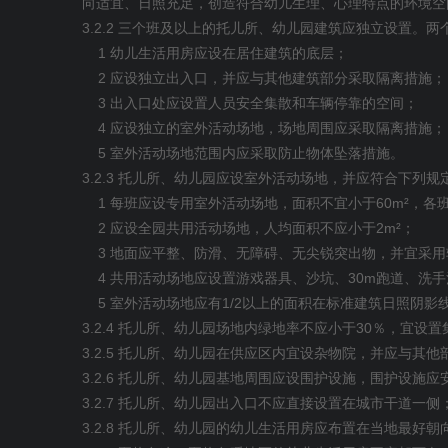
向适宜、日照充足，创造符合幼儿生理、心理特点的环境空
3.2.2
三个班及以上的托儿所、幼儿园建筑应独立设置。两
1
幼儿生活用房应设在居住建筑的底层；
2
应设独立出入口，并应与其他建筑部分采取隔离措施；
3
出入口处应设置人员安全集散和车辆停靠的空间；
4
应设独立的室外活动场地，场地周围应采取隔离措施；
5
室外活动场地范围内应采取防止物体坠落措施。
3.2.3
托儿所、幼儿园应设室外活动场地，并应符合下列规
1
60m²
每班应设专用室外活动场地，面积不宜小于
，各
2
2m²
应设全园共用活动场地，人均面积不应小于
；
3
地面应平整、防滑、无障碍、无尖锐突出物，并宜采用
4
30m
共用活动场地应设置游戏器具、沙坑、
跑道、洗手
5
1/2
室外活动场地应有
以上的面积在标准建筑日照阴影
3.2.4
30
托儿所、幼儿园场地内绿地率不应小于
％，宜设置
3.2.5
托儿所、幼儿园在供应区内宜设杂物院，并应与其他
3.2.6
托儿所、幼儿园基地周围应设围护设施，围护设施应
3.2.7
托儿所、幼儿园出入口不应直接设置在城市干道一侧
3.2.8
托儿所、幼儿园的幼儿生活用房应布置在当地最好朝