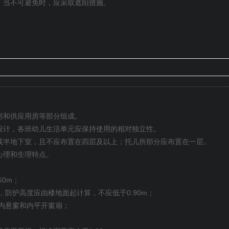
；当不可避免时，应采取遮阳措施。
房和供应用房等部分组成。
设计，各班幼儿生活单元应保持使用的相对独立性。
或半地下室，且不应布置在四层及以上；托儿所部分应布置在一层。
心理和生理特点。
60m
；
0.90m
，防护高度应由楼地面起计算，不应低于
；
内悬窗和内平开窗扇；