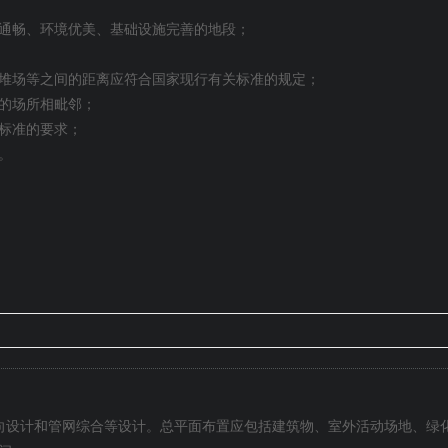
通畅、环境优美、基础设施完善的地段；
堆场等之间的距离应符合国家现行有关标准的规定；
的场所相毗邻；
标准的要求；
。
向设计和管网综合等设计。总平面布置应包括建筑物、室外活动场地、绿